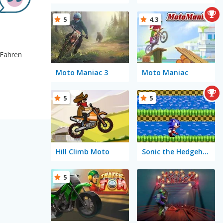
5
4.3
 Fahren
Moto Maniac 3
Moto Maniac
5
5
Hill Climb Moto
Sonic the Hedgehog Runner
5