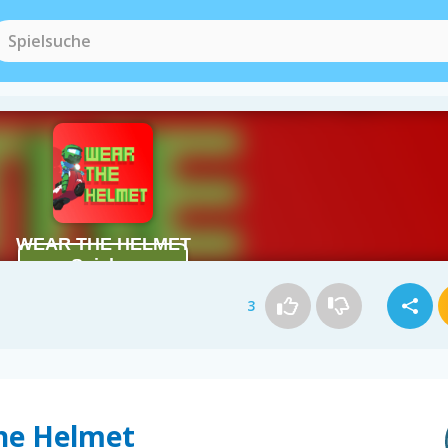
3
the Helmet