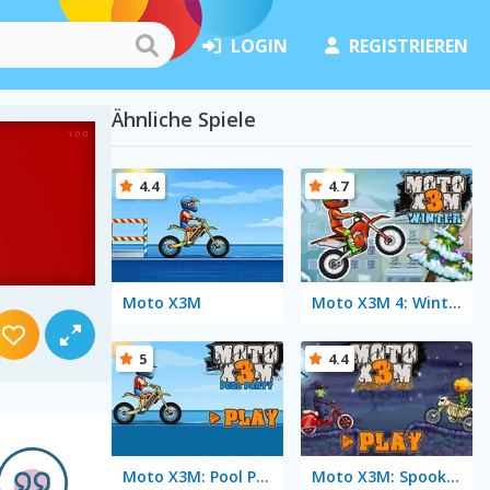
LOGIN
REGISTRIEREN
Ähnliche Spiele
4.4
4.7
Moto X3M
Moto X3M 4: Winter
5
4.4
Moto X3M: Pool Party
Moto X3M: Spooky Land