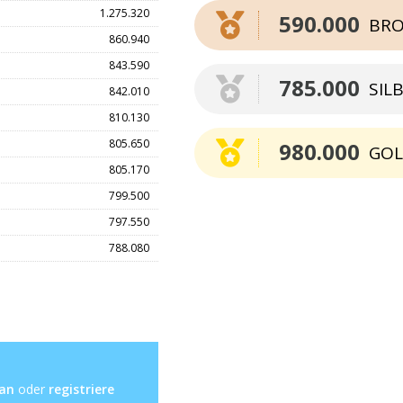
1.275.320
590.000
BRO
860.940
843.590
785.000
SIL
842.010
810.130
805.650
980.000
GO
805.170
799.500
797.550
788.080
 an
oder
registriere