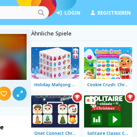
LOGIN
REGISTRIEREN
Ähnliche Spiele
Holiday Mahjong Dimensions
Cookie Crush: Christmas Edition
5
le
Onet Connect Christmas
Solitaire Classic Christmas