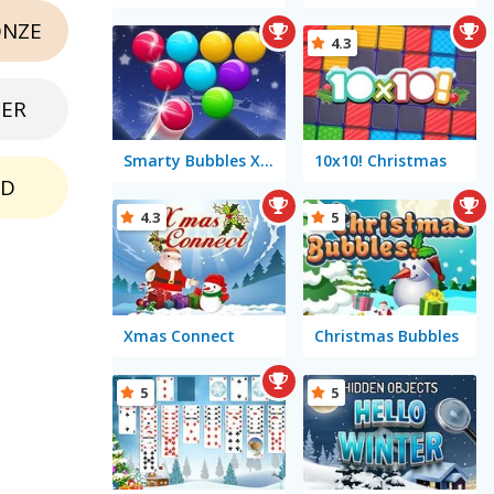
NZE
4.3
BER
Smarty Bubbles X-MAS Edition
10x10! Christmas
LD
4.3
5
Xmas Connect
Christmas Bubbles
5
5