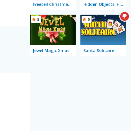
Freecell Christmas Solitaire
Hidden Objects: Hello Winter
5
5
Jewel Magic Xmas
Santa Solitaire