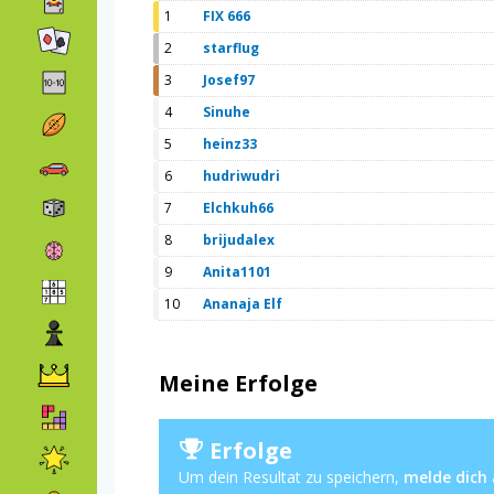
1
FIX 666
2
starflug
3
Josef97
4
Sinuhe
5
heinz33
6
hudriwudri
7
Elchkuh66
8
brijudalex
9
Anita1101
10
Ananaja Elf
Meine Erfolge
Erfolge
Um dein Resultat zu speichern,
melde dich