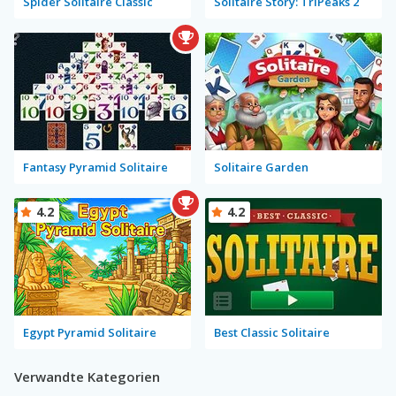
Spider Solitaire Classic
Solitaire Story: TriPeaks 2
Fantasy Pyramid Solitaire
Solitaire Garden
4.2
4.2
Egypt Pyramid Solitaire
Best Classic Solitaire
Verwandte Kategorien