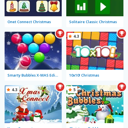
Onet Connect Christmas
Solitaire Classic Christmas
4.3
Smarty Bubbles X-MAS Edition
10x10! Christmas
4.3
5