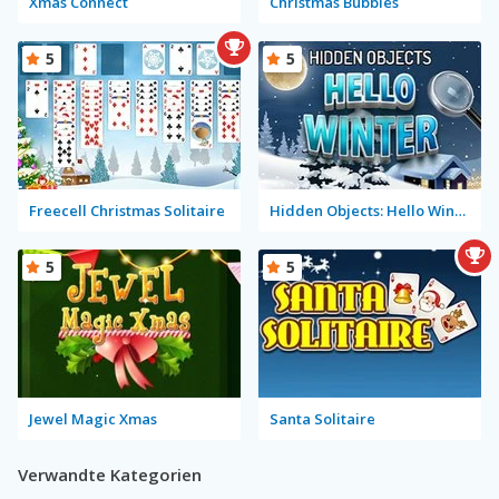
Xmas Connect
Christmas Bubbles
5
5
Freecell Christmas Solitaire
Hidden Objects: Hello Winter
5
5
Jewel Magic Xmas
Santa Solitaire
Verwandte Kategorien