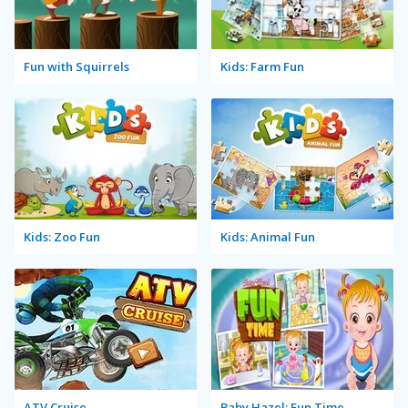
Fun with Squirrels
Kids: Farm Fun
Kids: Zoo Fun
Kids: Animal Fun
ATV Cruise
Baby Hazel: Fun Time