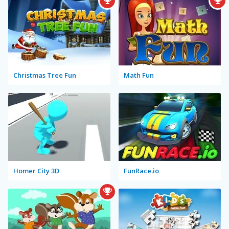
Christmas Tree Fun
Math Fun
Homer City 3D
FunRace.io