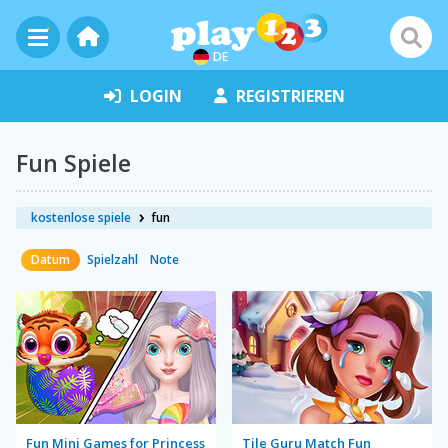
DE
LOGIN
REGISTRIEREN
Fun Spiele
kostenlose spiele
fun
Datum
Spielzahl
Note
Fun Mini Games for Princess
Tile Guru Match Fun