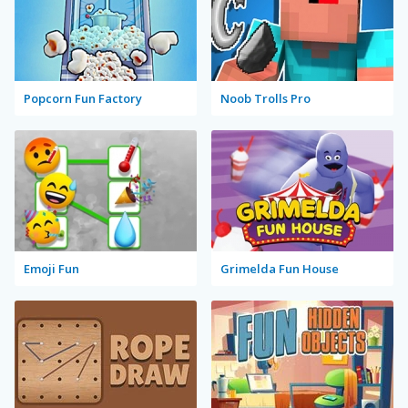
Popcorn Fun Factory
Noob Trolls Pro
Emoji Fun
Grimelda Fun House