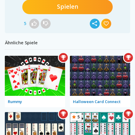
Spielen
5
Ähnliche Spiele
Rummy
Halloween Card Connect
5