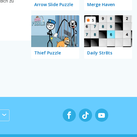
dich zu
Arrow Slide Puzzle
Merge Haven
5
Thief Puzzle
Daily Str8ts