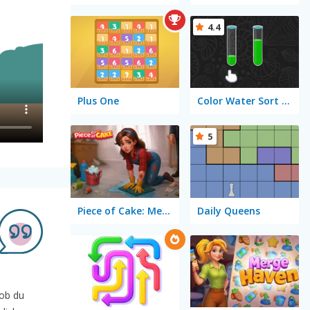
4.4
Plus One
Color Water Sort 3D
5
Piece of Cake: Merge and Bake
Daily Queens
 ob du