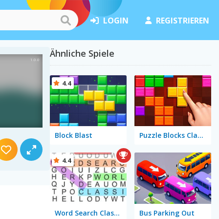
LOGIN
REGISTRIEREN
Ähnliche Spiele
4.4
Block Blast
Puzzle Blocks Classic
4.4
Word Search Classic
Bus Parking Out