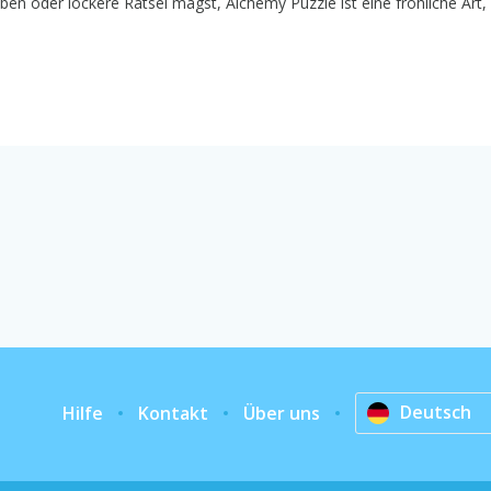
ben oder lockere Rätsel magst, Alchemy Puzzle ist eine fröhliche Art, 
Deutsch
Hilfe
Kontakt
Über uns