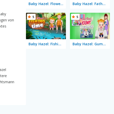
Baby Hazel: Flower Girl
Baby Hazel: Fathers Day
Baby
5
5
ungen von
ktes
Baby Hazel: Fishing Time
Baby Hazel: Gums Treatment
azel
itere
achtsmann