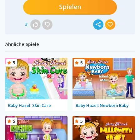
Spielen
3
Ähnliche Spiele
5
5
Baby Hazel: Skin Care
Baby Hazel: Newborn Baby
5
5