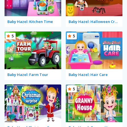
Baby Hazel: Kitchen Time
Baby Hazel: Halloween Crafts
5
5
Baby Hazel: Farm Tour
Baby Hazel: Hair Care
5