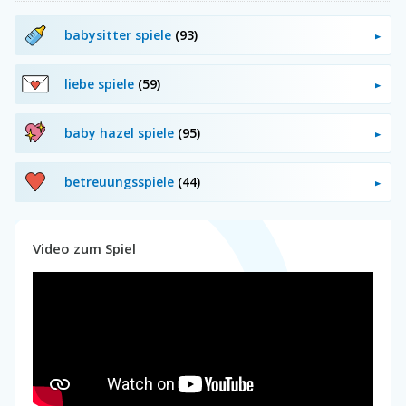
babysitter spiele
(93)
liebe spiele
(59)
baby hazel spiele
(95)
betreuungsspiele
(44)
Video zum Spiel