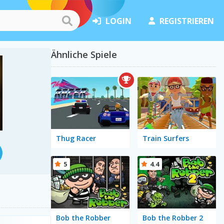
LOGIN
REGISTRIEREN
Ähnliche Spiele
Thug Racer
Train Surfers
5
4.4
Bob the Robber
Bob the Robber 2