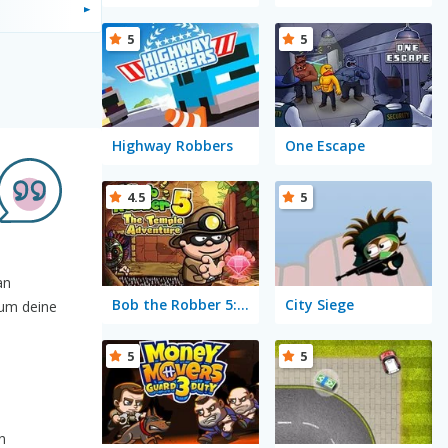
5
5
Highway Robbers
One Escape
4.5
5
an
Bob the Robber 5: The Temple Adventure
City Siege
 um deine
5
5
n