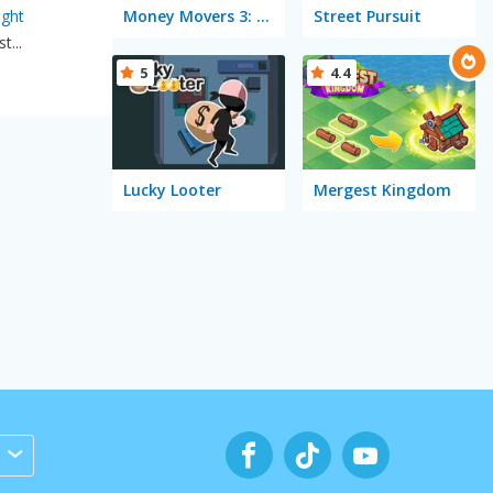
Money Movers 3: Guard Duty
Street Pursuit
ight
...
5
4.4
Lucky Looter
Mergest Kingdom