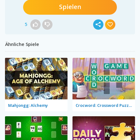
Spielen
5
Ähnliche Spiele
Mahjongg: Alchemy
Crocword: Crossword Puzzle Game