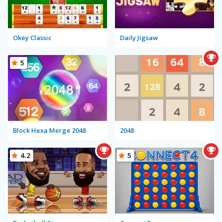
Okey Classic
Daily Jigsaw
5
Block Hexa Merge 2048
2048
4.2
5