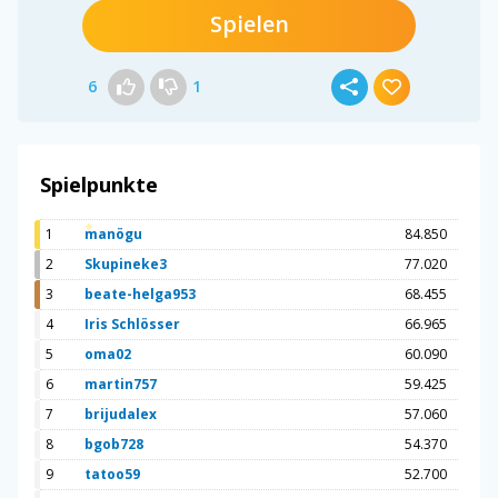
Spielen
6
1
Spielpunkte
1
manögu
84.850
2
Skupineke3
77.020
3
beate-helga953
68.455
4
Iris Schlösser
66.965
5
oma02
60.090
6
martin757
59.425
7
brijudalex
57.060
8
bgob728
54.370
9
tatoo59
52.700