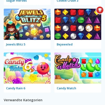
Sugar Heroes
Cookie Crush 3
Jewels Blitz 5
Bejeweled
Candy Rain 6
Candy Match
Verwandte Kategorien