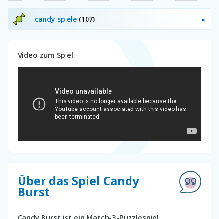
candy spiele
(107)
Video zum Spiel
Über das Spiel Candy
Burst
Candy Burst ist ein Match-3-Puzzlespiel