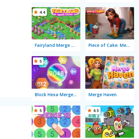
4.4
Fairyland Merge & Magic
Piece of Cake: Merge and Bake
5
Block Hexa Merge 2048
Merge Haven
5
4.5