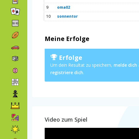
9
oma02
10
sonnentor
Meine Erfolge
Erfolge
Um dein Resultat zu speichern,
melde dich
registriere dich
.
Video zum Spiel