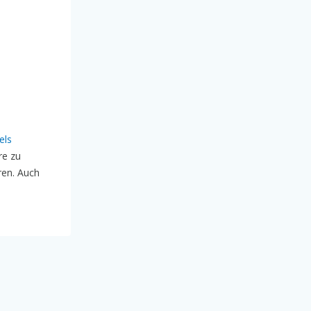
els
re zu
ren. Auch