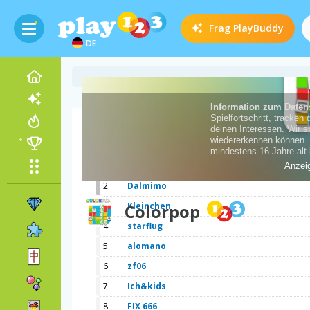
Frag
PlayBuddy
DE
Spielpunkte
1
Kerschtinchen
2
Dalmimo
3
Colorpop
Kleinchen
4
starflug
5
alomano
6
zf06
7
Ich&kids
8
FIX 666