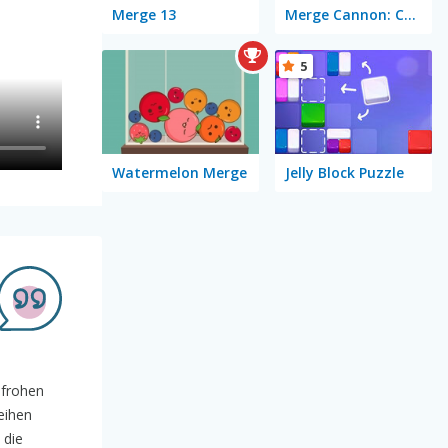
Merge 13
Merge Cannon: Chicken Defense
5
Watermelon Merge
Jelly Block Puzzle
nfrohen
eihen
 die