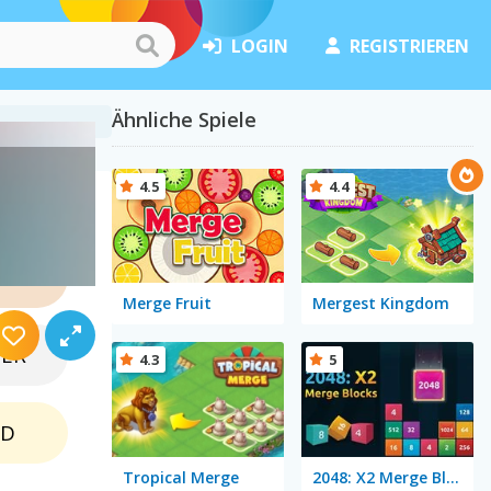
LOGIN
REGISTRIEREN
Ähnliche Spiele
4.5
4.4
NZE
Merge Fruit
Mergest Kingdom
BER
4.3
5
LD
Tropical Merge
2048: X2 Merge Blocks