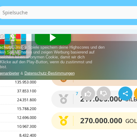
Punkte für die Medaille
274.725.000
164.000.000
BRO
135.953.000
37.853.100
7
217.000.000
SIL
24.351.800
15.788.200
12.696.000
270.000.000
GO
10.967.300
8.432.400