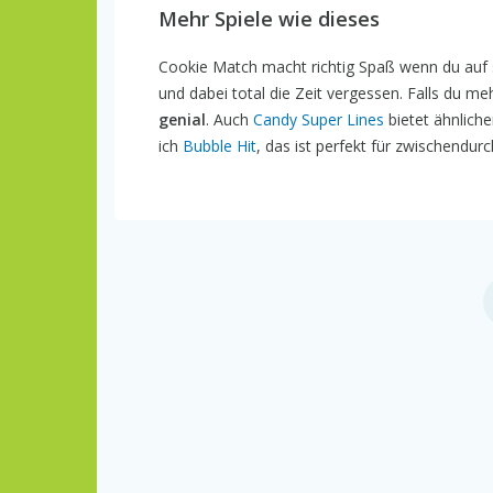
Mehr Spiele wie dieses
Cookie Match macht richtig Spaß wenn du auf s
und dabei total die Zeit vergessen. Falls du me
genial
. Auch
Candy Super Lines
bietet ähnlich
ich
Bubble Hit
, das ist perfekt für zwischendu