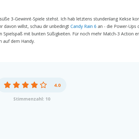
üße 3-Gewinnt-Spiele stehst. Ich hab letztens stundenlang Kekse ko
hr davon willst, schau dir unbedingt
Candy Rain 6
an - die Power-Ups d
en Spielspaß mit bunten Süßigkeiten. Für noch mehr Match-3 Action 
rch auf dem Handy.
4.0
Stimmenzahl: 10