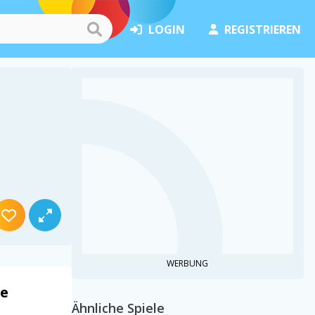
LOGIN
REGISTRIEREN
WERBUNG
le
Ähnliche Spiele