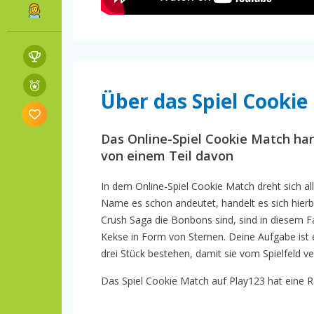
Über das Spiel Cooki
Das Online-Spiel Cookie Match ha
von einem Teil davon
In dem Online-Spiel Cookie Match dreht sich al
Name es schon andeutet, handelt es sich hierb
Crush Saga die Bonbons sind, sind in diesem F
Kekse in Form von Sternen. Deine Aufgabe ist 
drei Stück bestehen, damit sie vom Spielfeld
Das Spiel Cookie Match auf Play123 hat eine Ra