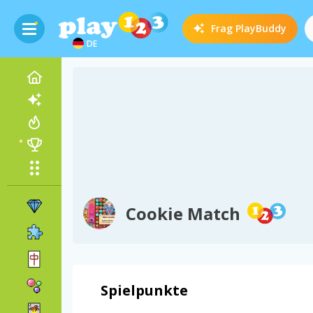
Frag
PlayBuddy
DE
Cookie Match
Spielpunkte