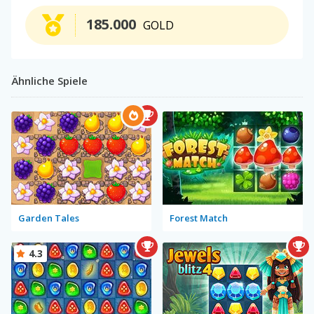
185.000
GOLD
Ähnliche Spiele
Garden Tales
Forest Match
4.3