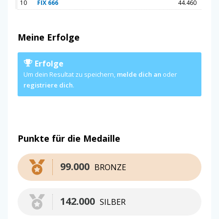
10
FIX 666
44.460
Meine Erfolge
Erfolge
Um dein Resultat zu speichern,
melde dich an
oder
registriere dich
.
Punkte für die Medaille
99.000
BRONZE
142.000
SILBER