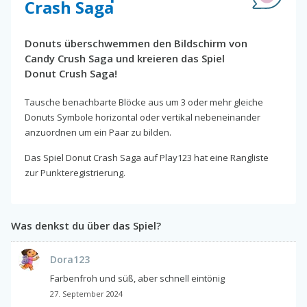
Crash Saga
Donuts überschwemmen den Bildschirm von
Candy Crush Saga und kreieren das Spiel
Donut Crush Saga!
Tausche benachbarte Blöcke aus um 3 oder mehr gleiche
Donuts Symbole horizontal oder vertikal nebeneinander
anzuordnen um ein Paar zu bilden.
Das Spiel Donut Crash Saga auf Play123 hat eine Rangliste
zur Punkteregistrierung.
Was denkst du über das Spiel?
Dora123
Farbenfroh und süß, aber schnell eintönig
27. September 2024