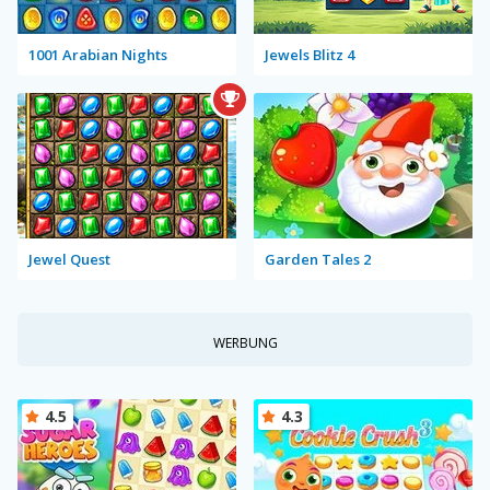
1001 Arabian Nights
Jewels Blitz 4
Jewel Quest
Garden Tales 2
WERBUNG
4.5
4.3