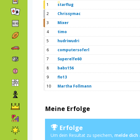
1
starflug
2
Chrissymac
3
Mixer
4
timo
5
hudriwudri
6
computersoferl
7
Superelfe60
8
babs156
9
flo13
10
Martha Follmann
Meine Erfolge
Erfolge
Um dein Resultat zu speichern,
melde dich