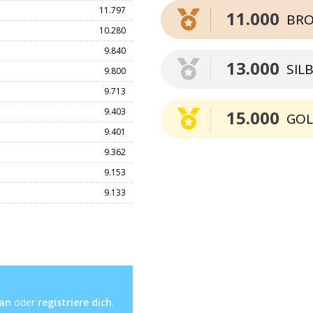
11.797
11.000
BRO
10.280
9.840
13.000
SIL
9.800
9.713
9.403
15.000
GO
9.401
9.362
9.153
9.133
 an
oder
registriere dich
.