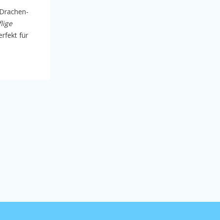
 Drachen-
flige
erfekt für