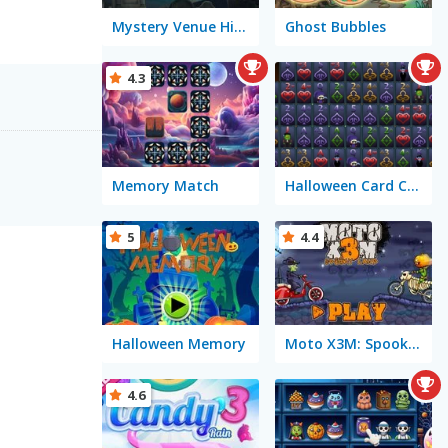
Mystery Venue Hidden Object
Ghost Bubbles
4.3
Memory Match
Halloween Card Connect
5
4.4
Halloween Memory
Moto X3M: Spooky Land
4.6