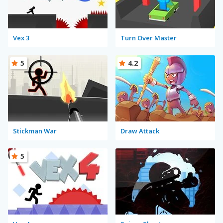
Vex 3
Turn Over Master
5
4.2
Stickman War
Draw Attack
5