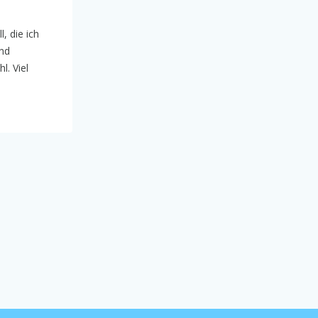
l, die ich
und
l. Viel