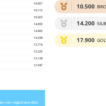
16.927
10.500
BRO
16.115
16.023
14.200
SIL
14.893
14.663
14.299
17.900
GO
13.716
13.225
13.138
12.947
 an
oder
registriere dich
.