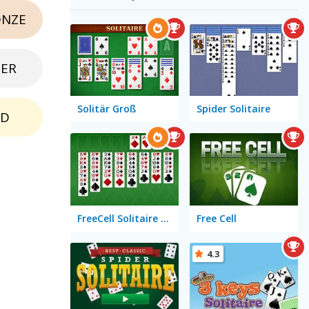
NZE
BER
Solitär Groß
Spider Solitaire
LD
FreeCell Solitaire Classic
Free Cell
4.3