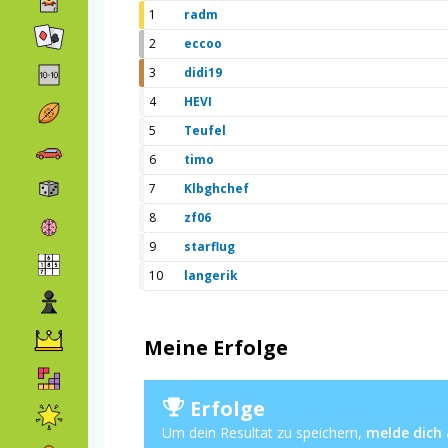
1
radm
2
eccoo
3
didi19
4
HEVI
5
Teufel
6
timo
7
Klbghchef
8
zf06
9
starflug
10
langerik
Meine Erfolge
Erfolge
Um dein Resultat zu speichern,
melde dich