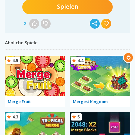
Spielen
2
Ähnliche Spiele
4.5
4.4
Merge Fruit
Mergest Kingdom
4.3
5