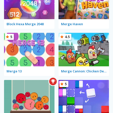
Block Hexa Merge 2048
Merge Haven
5
4.5
Merge 13
Merge Cannon: Chicken Defense
5