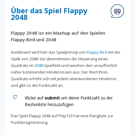
Über das Spiel Flappy
2048
Flappy 2048 ist ein Mashup auf den Spielen
Flappy Bird und 2048
Kombiniert wird hier das Spielprinzip von
Flappy Bird
mit der
Optik von 2048: Sie übernehmen die Steuerung eines
Quadrats im
2048
-Spielfeld und weichen den unaufhörlich
näher kommenden Hindernissen aus. Der Wert Ihres
Quadrats erhöht sich mit jedem überwundenen Hindernis
und gibt so die Punktzahl an.
Klicke auf
submit
um deine Punktzahl zu der
Bestenliste hinzuzufügen.
Das Spiel Flappy 2048 auf Play123 hat eine Rangliste zur
Punkteregistrierung.