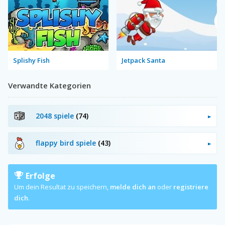
Splishy Fish
Jetpack Santa
Verwandte Kategorien
2048 spiele
(74)
flappy bird spiele
(43)
Erfolge
Um dein Resultat zu speichern,
melde dich an
oder
registriere
dich
.