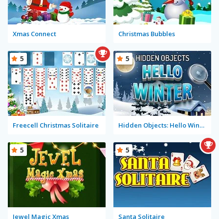
Xmas Connect
Christmas Bubbles
5
5
Freecell Christmas Solitaire
Hidden Objects: Hello Winter
5
5
Jewel Magic Xmas
Santa Solitaire