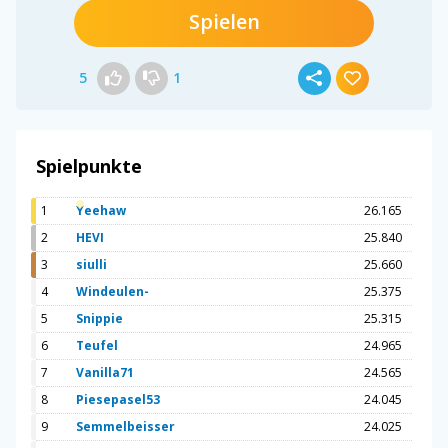
Spielen
5
1
Spielpunkte
1
Yeehaw
26.165
2
HEVI
25.840
3
siulli
25.660
4
Windeulen-
25.375
5
Snippie
25.315
6
Teufel
24.965
7
Vanilla71
24.565
8
Piesepasel53
24.045
9
Semmelbeisser
24.025