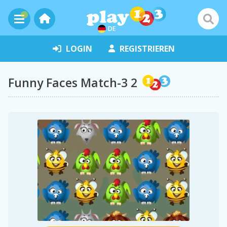
DE
LOGIN
REGISTRIEREN
Funny Faces Match-3 2