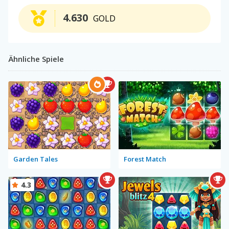
4.630
GOLD
Ähnliche Spiele
Garden Tales
Forest Match
4.3