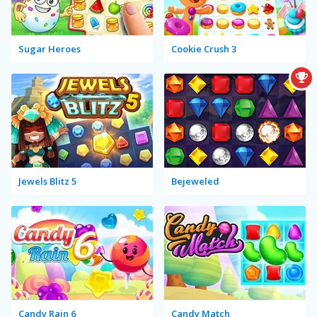
Sugar Heroes
Cookie Crush 3
Jewels Blitz 5
Bejeweled
Candy Rain 6
Candy Match