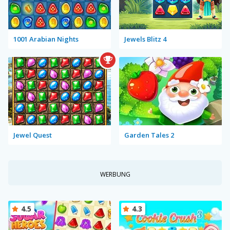
1001 Arabian Nights
Jewels Blitz 4
Jewel Quest
Garden Tales 2
WERBUNG
4.5
4.3