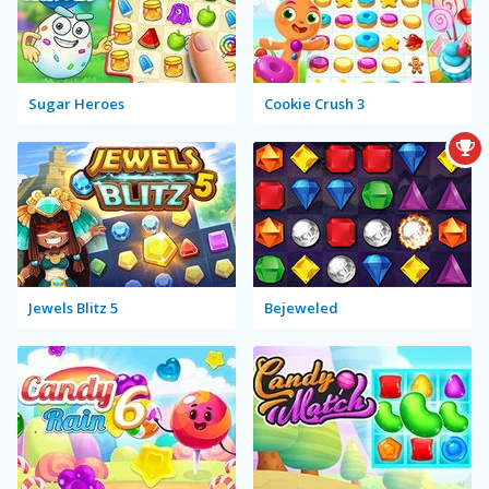
Sugar Heroes
Cookie Crush 3
Jewels Blitz 5
Bejeweled