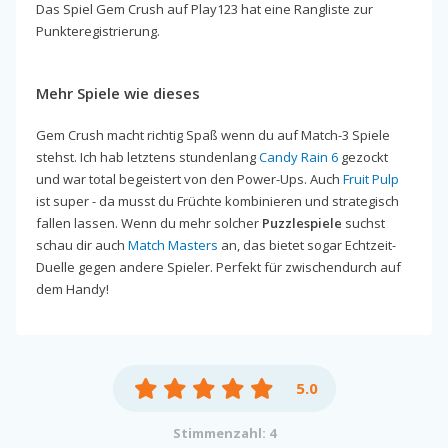
Das Spiel Gem Crush auf Play123 hat eine Rangliste zur
Punkteregistrierung.
Mehr Spiele wie dieses
Gem Crush macht richtig Spaß wenn du auf Match-3 Spiele
stehst. Ich hab letztens stundenlang
Candy Rain 6
gezockt
und war total begeistert von den Power-Ups. Auch
Fruit Pulp
ist super - da musst du Früchte kombinieren und strategisch
fallen lassen. Wenn du mehr solcher
Puzzlespiele
suchst
schau dir auch
Match Masters
an, das bietet sogar Echtzeit-
Duelle gegen andere Spieler. Perfekt für zwischendurch auf
dem Handy!
5.0
Stimmenzahl: 4