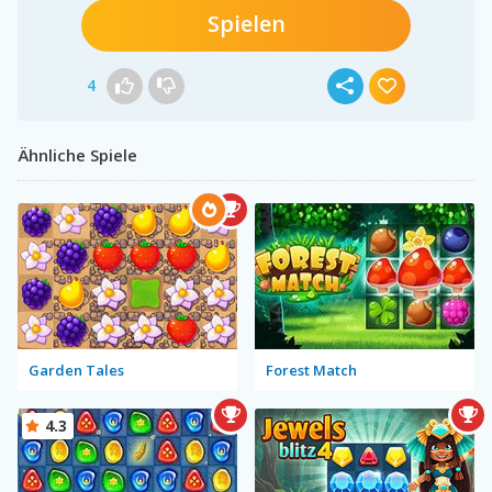
Spielen
4
Ähnliche Spiele
Garden Tales
Forest Match
4.3