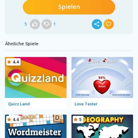
Spielen
5
1
Ähnliche Spiele
4.4
Quizz Land
Love Tester
4.4
5