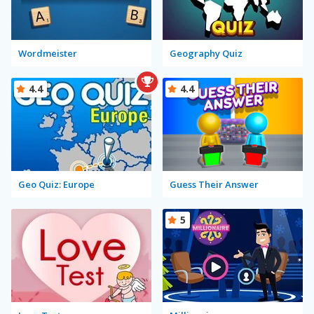
Wordmeister
Geography Quiz
4.4
4.4
Geo Quiz: Europe
Guess Their Answer
5