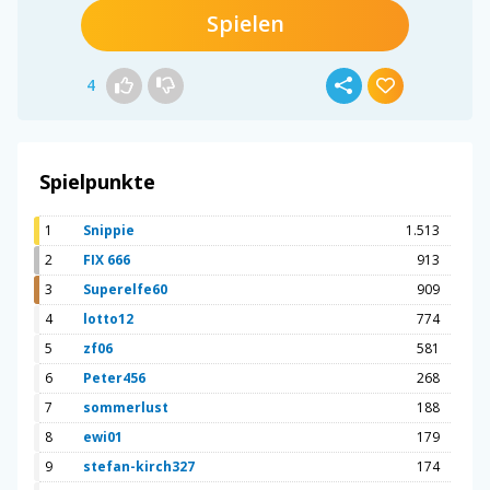
Spielen
4
Spielpunkte
1
Snippie
1.513
2
FIX 666
913
3
Superelfe60
909
4
lotto12
774
5
zf06
581
6
Peter456
268
7
sommerlust
188
8
ewi01
179
9
stefan-kirch327
174