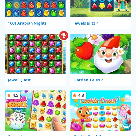
1001 Arabian Nights
Jewels Blitz 4
Jewel Quest
Garden Tales 2
4.5
4.3