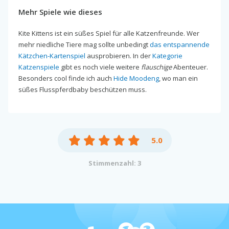
Mehr Spiele wie dieses
Kite Kittens ist ein süßes Spiel für alle Katzenfreunde. Wer
mehr niedliche Tiere mag sollte unbedingt
das entspannende
Kätzchen-Kartenspiel
ausprobieren. In der
Kategorie
Katzenspiele
gibt es noch viele weitere
flauschige
Abenteuer.
Besonders cool finde ich auch
Hide Moodeng
, wo man ein
süßes Flusspferdbaby beschützen muss.
5.0
Stimmenzahl: 3