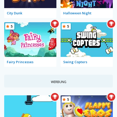
City Dunk
Halloween Night
5
5
Fairy Princesses
Swing Copters
WERBUNG
5