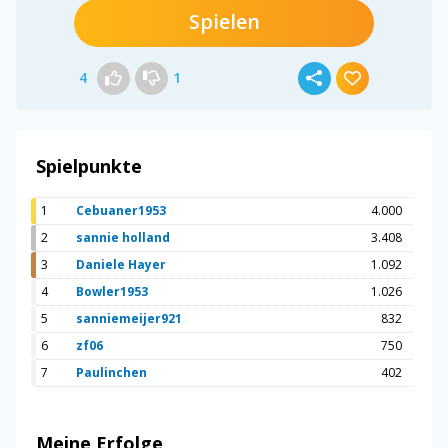
Spielen
4
1
Spielpunkte
1
Cebuaner1953
4.000
2
sannie holland
3.408
3
Daniele Hayer
1.092
4
Bowler1953
1.026
5
sanniemeijer921
832
6
zf06
750
7
Paulinchen
402
Meine Erfolge