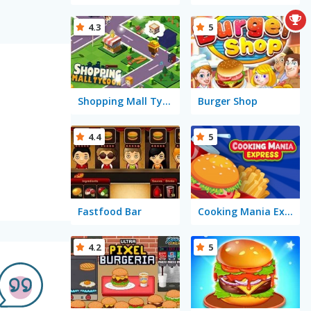
4.3
5
Shopping Mall Tycoon
Burger Shop
4.4
5
Fastfood Bar
Cooking Mania Express
4.2
5