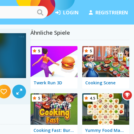
LOGIN
REGISTRIEREN
Ähnliche Spiele
5
5
Twerk Run 3D
Cooking Scene
5
4.5
Cooking Fast: Burger & Hotdog
Yummy Food Mahjong