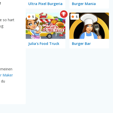
e
Ultra Pixel Burgeria
Burger Mania
5
5
le so hart
ug
Julia's Food Truck
Burger Bar
t meinen
r Maker
s du