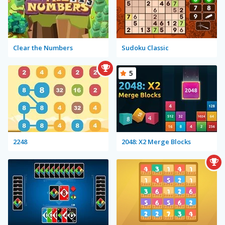
Clear the Numbers
Sudoku Classic
5
2248
2048: X2 Merge Blocks