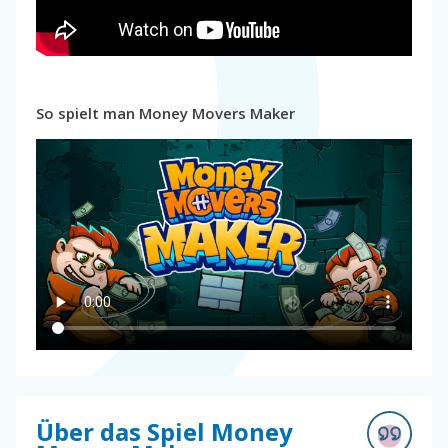
So spielt man Money Movers Maker
Über das Spiel Money