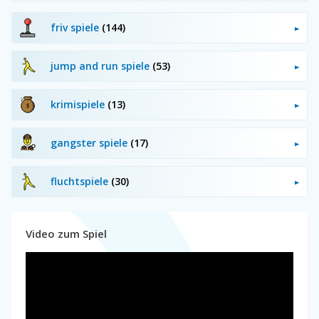
friv spiele
(144)
jump and run spiele
(53)
krimispiele
(13)
gangster spiele
(17)
fluchtspiele
(30)
Video zum Spiel