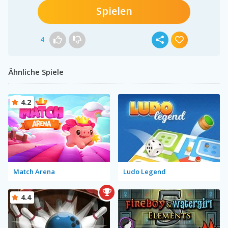
Spielen
4
Ähnliche Spiele
4.2
Match Arena
Ludo Legend
4.4