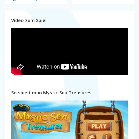
Video zum Spiel
So spielt man Mystic Sea Treasures