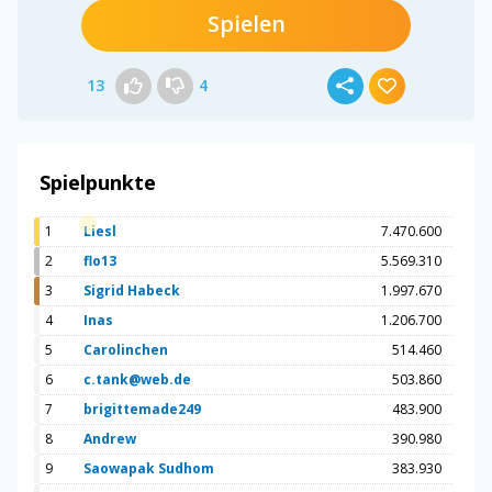
Spielen
13
4
Spielpunkte
1
Liesl
7.470.600
2
flo13
5.569.310
3
Sigrid Habeck
1.997.670
4
Inas
1.206.700
5
Carolinchen
514.460
6
c.tank@web.de
503.860
7
brigittemade249
483.900
8
Andrew
390.980
9
Saowapak Sudhom
383.930