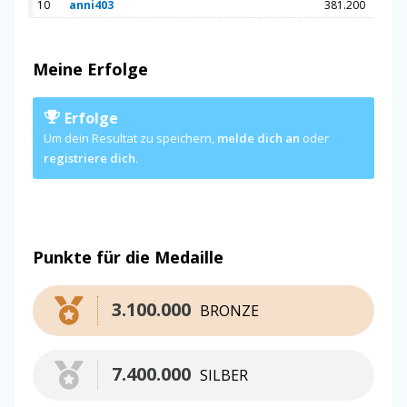
10
anni403
381.200
Meine Erfolge
Erfolge
Um dein Resultat zu speichern,
melde dich an
oder
registriere dich
.
Punkte für die Medaille
3.100.000
BRONZE
7.400.000
SILBER