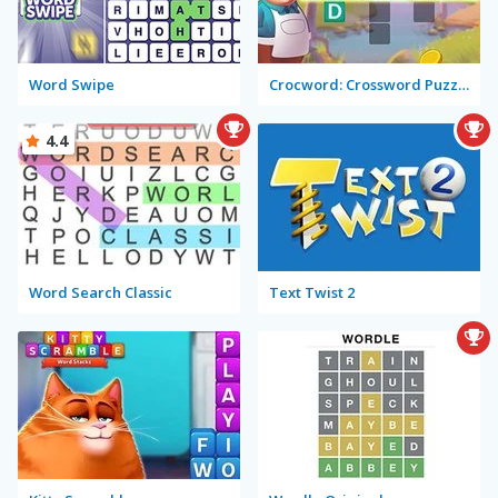
Word Swipe
Crocword: Crossword Puzzle Game
4.4
Word Search Classic
Text Twist 2