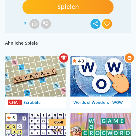
Spielen
3
Ähnliche Spiele
4.3
CHAT
Scrabble
Words of Wonders - WOW
5