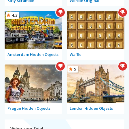
Kitty Scramble
Wordle Original
4.3
Amsterdam Hidden Objects
Waffle
5
Prague Hidden Objects
London Hidden Objects
Video zum Spiel