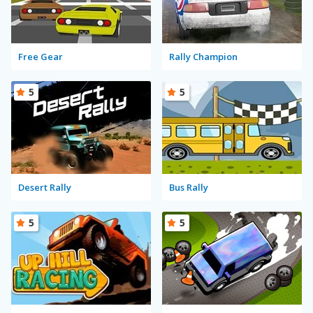
Free Gear
Rally Champion
5
5
Desert Rally
Bus Rally
5
5