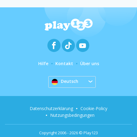
Hilfe
Kontakt
Über uns
Deutsch
Datenschutzerklärung
Cookie-Policy
Nutzungsbedingungen
Copyright 2006 - 2026 © Play123