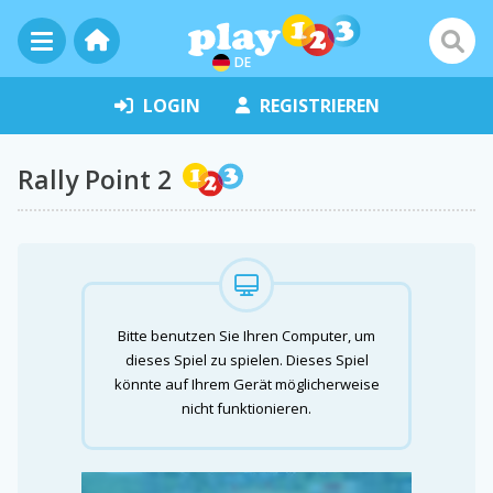
DE
LOGIN
REGISTRIEREN
Rally Point 2
Bitte benutzen Sie Ihren Computer, um
dieses Spiel zu spielen. Dieses Spiel
könnte auf Ihrem Gerät möglicherweise
nicht funktionieren.