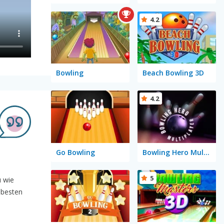
4.2
Bowling
Beach Bowling 3D
4.2
Go Bowling
Bowling Hero Multiplayer
5
u wie
 besten