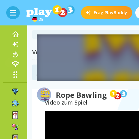
Frag
PlayBuddy
DE
Verwandte Kategorien
Bowling Spiele
(17)
Rope Bawling
Video zum Spiel