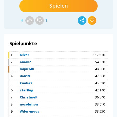
Spielen
4
1
Spielpunkte
1
Mixer
117.530
2
oma02
54.320
3
inipu740
48.660
4
didi19
47.860
5
kimba2
45.820
6
starflug
42.140
7
ChristineF
36.540
8
nosolution
33.610
9
Wiler-moos
33.550