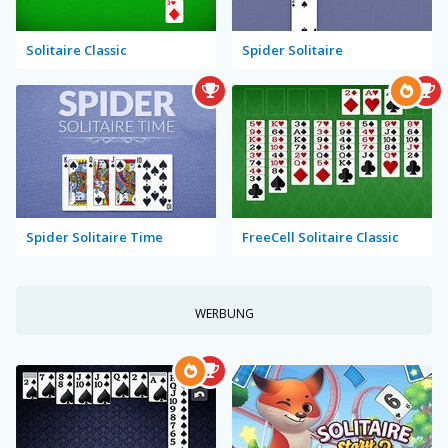
Solitaire Classic
Spider Solitaire
Spider Solitaire Time
FreeCell Solitaire Classic
WERBUNG