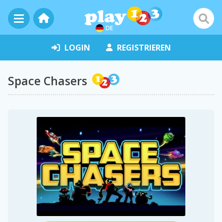
DE
LOGIN
REGISTRIEREN
Space Chasers