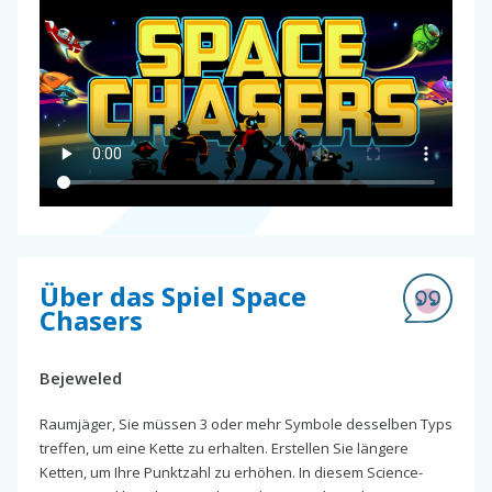
Über das Spiel Space
Chasers
Bejeweled
Raumjäger, Sie müssen 3 oder mehr Symbole desselben Typs
treffen, um eine Kette zu erhalten. Erstellen Sie längere
Ketten, um Ihre Punktzahl zu erhöhen. In diesem Science-