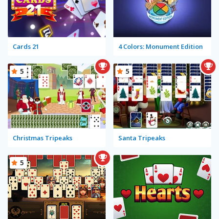
Cards 21
4 Colors: Monument Edition
5
5
Christmas Tripeaks
Santa Tripeaks
5