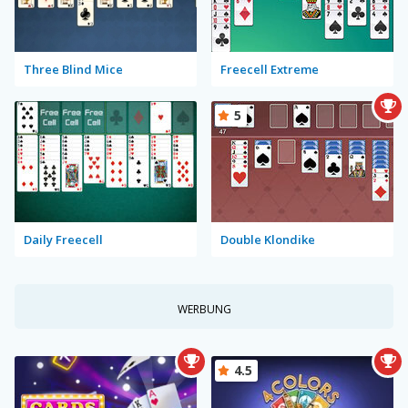
Three Blind Mice
Freecell Extreme
5
Daily Freecell
Double Klondike
WERBUNG
4.5