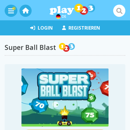
DE
LOGIN
REGISTRIEREN
Super Ball Blast