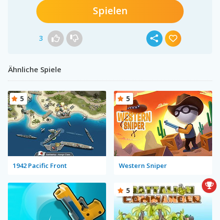
Spielen
3
Ähnliche Spiele
5
5
1942 Pacific Front
Western Sniper
5