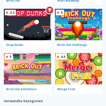
Brick Out
Atari Breakout
4.2
5
Drop Dunks
Brick Out Challenge
5
4.5
Brick Out Adventure
Merge Fruit
Verwandte Kategorien