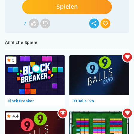
Spielen
7
Ähnliche Spiele
5
Block Breaker
99 Balls Evo
4.4