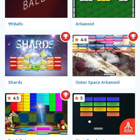
99 Balls
Arkanoid
4.6
Shards
Outer Space Arkanoid
4.5
5