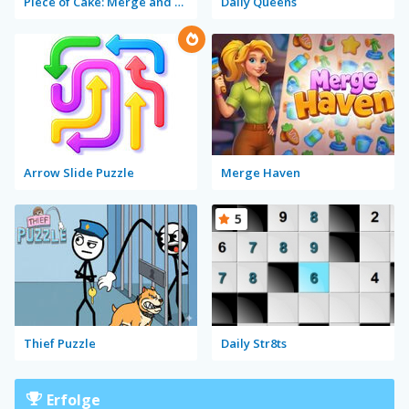
Piece of Cake: Merge and Bake
Daily Queens
Arrow Slide Puzzle
Merge Haven
5
Thief Puzzle
Daily Str8ts
Erfolge