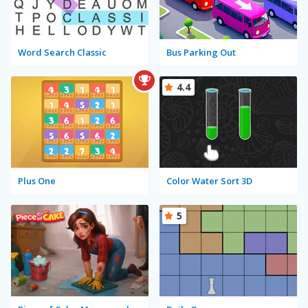
Word Search Classic
Bus Parking Out
4.4
Plus One
Color Water Sort 3D
5