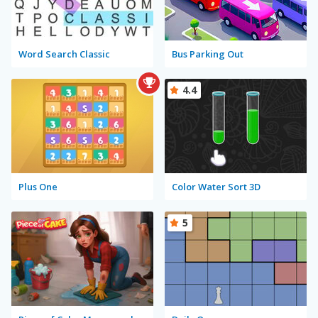
Word Search Classic
Bus Parking Out
4.4
Plus One
Color Water Sort 3D
5