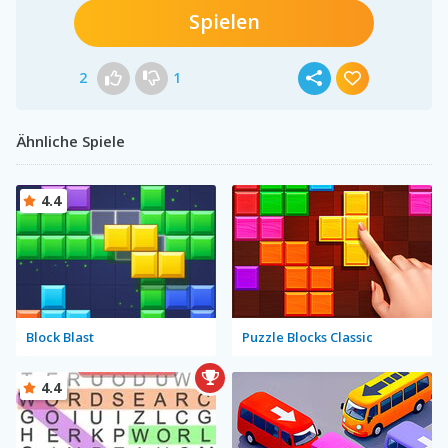
Spielen
2
1
Ähnliche Spiele
4.4
Block Blast
Puzzle Blocks Classic
4.4