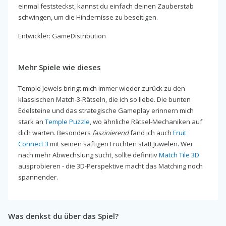
einmal feststeckst, kannst du einfach deinen Zauberstab
schwingen, um die Hindernisse zu beseitigen.
Entwickler: GameDistribution
Mehr Spiele wie dieses
Temple Jewels bringt mich immer wieder zurück zu den
klassischen Match-3-Rätseln, die ich so liebe. Die bunten
Edelsteine und das strategische Gameplay erinnern mich
stark an
Temple Puzzle
, wo ähnliche Rätsel-Mechaniken auf
dich warten. Besonders
faszinierend
fand ich auch
Fruit
Connect 3
mit seinen saftigen Früchten statt Juwelen. Wer
nach mehr Abwechslung sucht, sollte definitiv
Match Tile 3D
ausprobieren - die 3D-Perspektive macht das Matching noch
spannender.
Was denkst du über das Spiel?