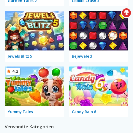
Garden Tales 2
Cookie Crush 3
Jewels Blitz 5
Bejeweled
4.2
Yummy Tales
Candy Rain 6
Verwandte Kategorien