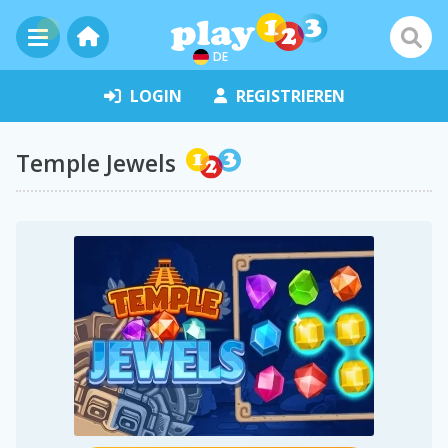
DE
LOGIN
REGISTRIEREN
Temple Jewels