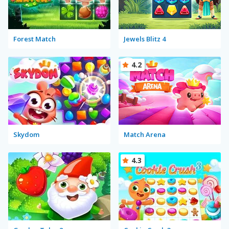
Forest Match
Jewels Blitz 4
4.2
Skydom
Match Arena
4.3