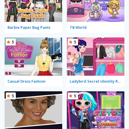
Barbie Paper Bag Pants
TB World
5
5
Casual Dress Fashion
Ladybird Secret Identity Revealed
5
5