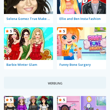
Selena Gomez True Make Up
Ellie and Ben Insta Fashion
5
5
Barbie Winter Glam
Funny Bone Surgery
WERBUNG
5
5