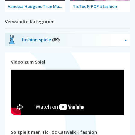
Vanessa Hudgens True Make Up
TicToc K-POP #fashion
Verwandte Kategorien
fashion spiele
(89)
Video zum Spiel
So spielt man TicToc Catwalk #fashion