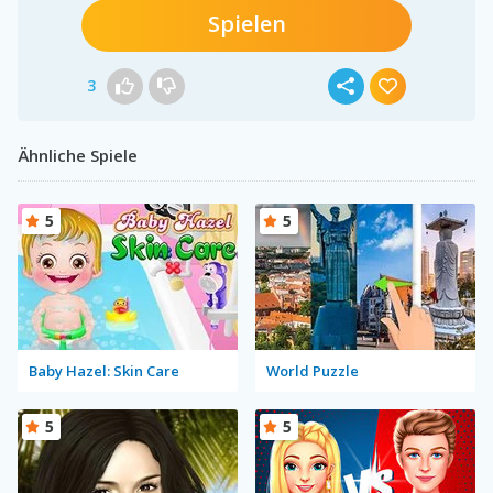
Spielen
3
Ähnliche Spiele
5
5
Baby Hazel: Skin Care
World Puzzle
5
5