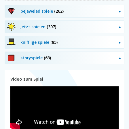
bejeweled spiele
(262)
jetzt spielen
(307)
knifflige spiele
(85)
storyspiele
(63)
Video zum Spiel