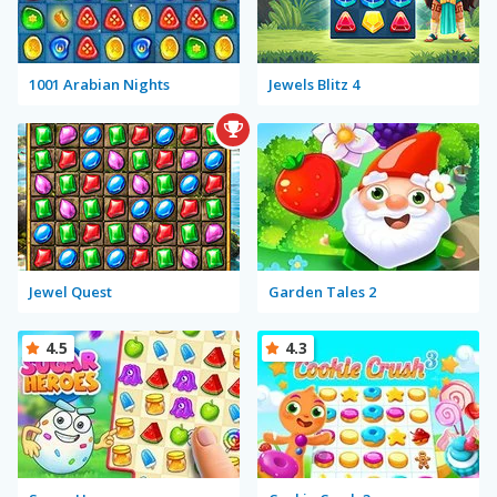
1001 Arabian Nights
Jewels Blitz 4
Jewel Quest
Garden Tales 2
4.5
4.3