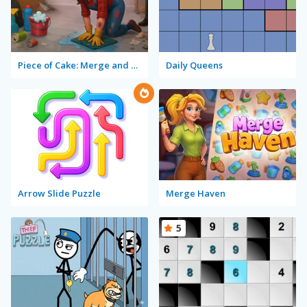
Piece of Cake: Merge and Bake
Daily Queens
Arrow Slide Puzzle
Merge Haven
5