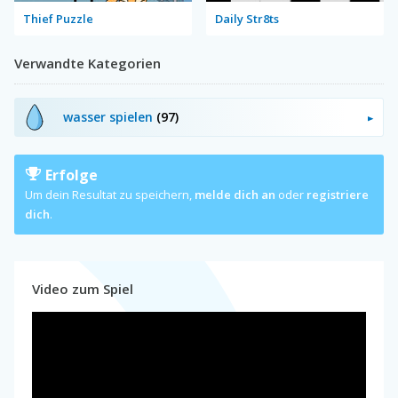
Thief Puzzle
Daily Str8ts
Verwandte Kategorien
wasser spielen
(97)
Erfolge
Um dein Resultat zu speichern,
melde dich an
oder
registriere
dich
.
Video zum Spiel