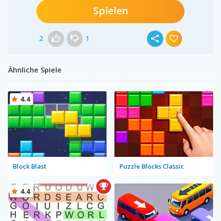
Spielen
2
1
Ähnliche Spiele
4.4
Block Blast
Puzzle Blocks Classic
4.4