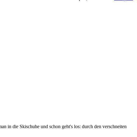
man in die Skischuhe und schon geht's los: durch den verschneiten