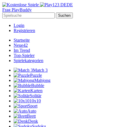
DE
Frag
PlayBuddy
Suchen
Login
Registrieren
Startseite
Neue
42
Im Trend
Top-Spieler
Spielekategorien
Match 3
Puzzle
Mahjong
Bubble
Karten
Solitär
10x10
Sport
Auto
Brett
Denk
Sudoku