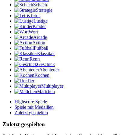
Schach
Strategie
Tetris
Lustige
Kinder
Wort
Arcade
Action
Fußball
Klassiker
Renn
Geschick
Abenteuer
Kochen
Tier
Multiplayer
Mädchen
Highscore Spiele
Spiele mit Medaillen
Zuletzt gespielten
Zuletzt gespielten