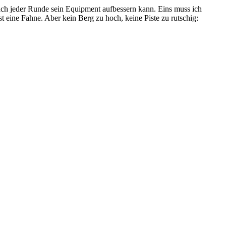
ach jeder Runde sein Equipment aufbessern kann. Eins muss ich
t eine Fahne. Aber kein Berg zu hoch, keine Piste zu rutschig: