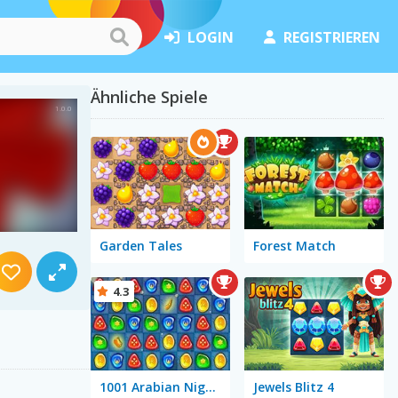
LOGIN
REGISTRIEREN
Ähnliche Spiele
Garden Tales
Forest Match
4.3
1001 Arabian Nights
Jewels Blitz 4