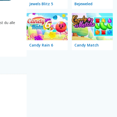
Jewels Blitz 5
Bejeweled
t du alle
Candy Rain 6
Candy Match