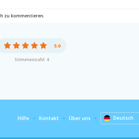
ch zu kommentieren.
5.0
Stimmenzahl: 4
Deutsch
Hilfe
Kontakt
Über uns