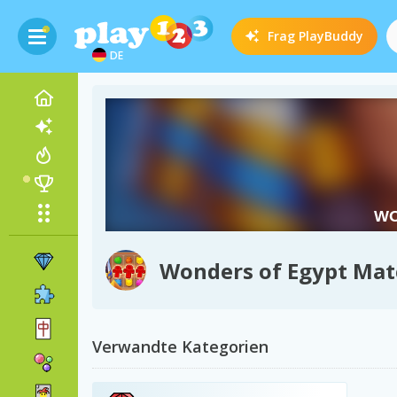
Frag
PlayBuddy
DE
Wonders of Egypt Mat
Verwandte Kategorien