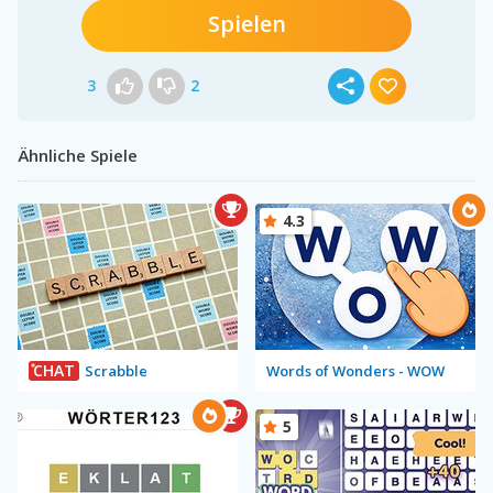
Spielen
3
2
Ähnliche Spiele
4.3
CHAT
Scrabble
Words of Wonders - WOW
5