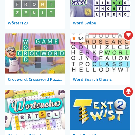
Wörter123
Word Swipe
4.4
Crocword: Crossword Puzzle Game
Word Search Classic