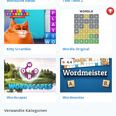
Wortsuche Rätsel
Text Twist 2
Kitty Scramble
Wordle Original
4.4
Wordscapes
Wordmeister
Verwandte Kategorien